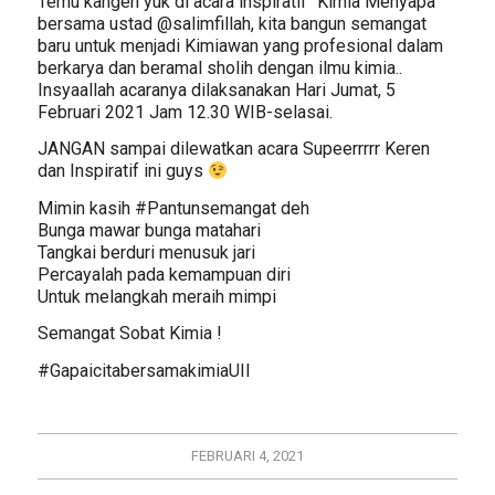
Temu kangen yuk di acara inspiratif “Kimia Menyapa”
bersama ustad @salimfillah, kita bangun semangat
baru untuk menjadi Kimiawan yang profesional dalam
berkarya dan beramal sholih dengan ilmu kimia..
Insyaallah acaranya dilaksanakan Hari Jumat, 5
Februari 2021 Jam 12.30 WIB-selasai.
JANGAN sampai dilewatkan acara Supeerrrrr Keren
dan Inspiratif ini guys
Mimin kasih #Pantunsemangat deh
Bunga mawar bunga matahari
Tangkai berduri menusuk jari
Percayalah pada kemampuan diri
Untuk melangkah meraih mimpi
Semangat Sobat Kimia !
#GapaicitabersamakimiaUII
FEBRUARI 4, 2021