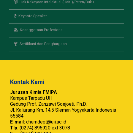
Hak Kekayaan Intelektual (HaKI)/Paten/Buku
Keynote Speaker
Keanggotaan Profesional
Sertifikasi dan Penghargaan
Kontak Kami
Jurusan Kimia FMIPA
Kampus Terpadu UII
Gedung Prof. Zanzawi Soejoeti, Ph.D.
Jl. Kaliurang Km. 14,5 Sleman Yogyakarta Indonesia
55584
E-mail:
chemdept@uii.ac.id
Tlp:
(0274) 895920 ext 3078