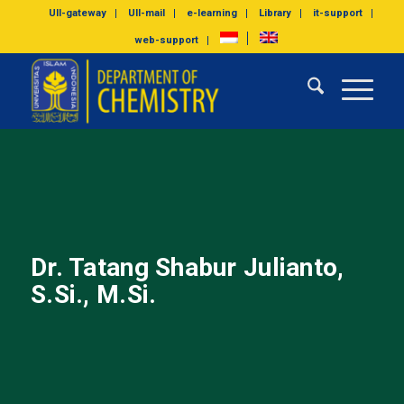
UII-gateway
UII-mail
e-learning
Library
it-support
web-support
Dr. Tatang Shabur Julianto,
S.Si., M.Si.