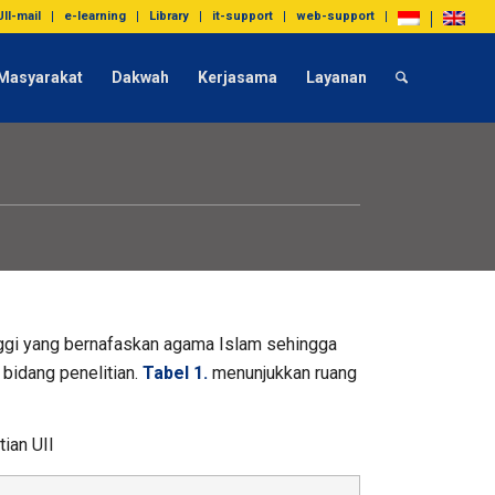
UII-mail
e-learning
Library
it-support
web-support
Masyarakat
Dakwah
Kerjasama
Layanan
inggi yang bernafaskan agama Islam sehingga
 bidang penelitian.
Tabel 1.
menunjukkan ruang
ian UII