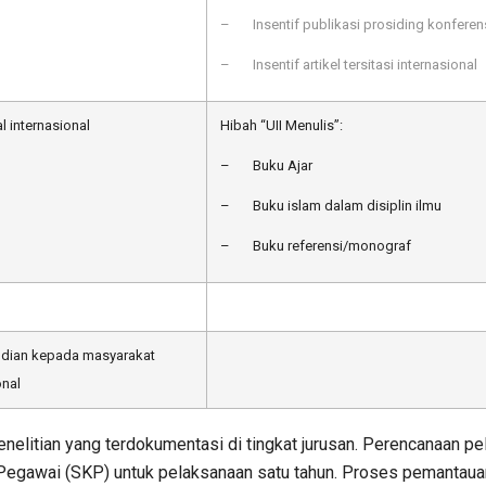
– Insentif publikasi prosiding konferens
– Insentif artikel tersitasi internasional
l internasional
Hibah “UII Menulis”:
– Buku Ajar
– Buku islam dalam disiplin ilmu
– Buku referensi/monograf
abdian kepada masyarakat
onal
elitian yang terdokumentasi di tingkat jurusan. Perencanaan p
 Pegawai (SKP) untuk pelaksanaan satu tahun. Proses pemantaua