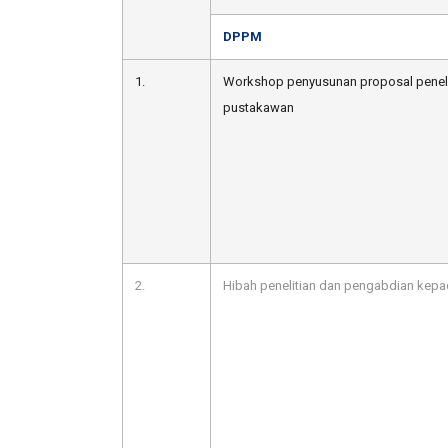
DPPM
1.
Workshop penyusunan proposal peneli
pustakawan
2.
Hibah penelitian dan pengabdian kep