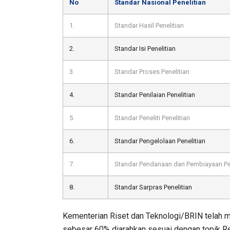
No
Standar Nasional Penelitian
1.
Standar Hasil Penelitian
2.
Standar Isi Penelitian
3.
Standar Proses Penelitian
4.
Standar Penilaian Penelitian
5.
Standar Peneliti Penelitian
6.
Standar Pengelolaan Penelitian
7.
Standar Pendanaan dan Pembiayaan Pen
8.
Standar Sarpras Penelitian
Kementerian Riset dan Teknologi/BRIN telah men
sebesar 60% diarahkan sesuai dengan topik R