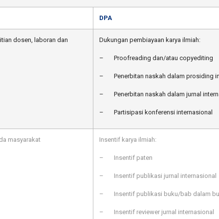
DPA
tian dosen, laboran dan
Dukungan pembiayaan karya ilmiah:
– Proofreading dan/atau copyediting
– Penerbitan naskah dalam prosiding in
– Penerbitan naskah dalam jurnal intern
– Partisipasi konferensi internasional
ada masyarakat
Insentif karya ilmiah:
– Insentif paten
– Insentif publikasi jurnal internasional
– Insentif publikasi buku/bab dalam buk
– Insentif reviewer jurnal internasional