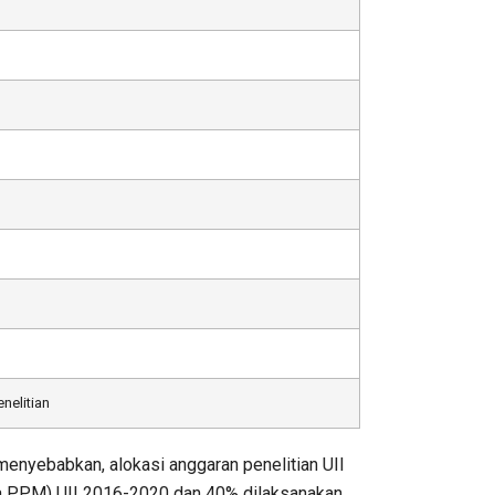
nelitian
 menyebabkan, alokasi anggaran penelitian UII
ra PPM) UII 2016-2020 dan 40% dilaksanakan