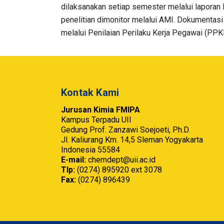
dilaksanakan setiap semester melalui laporan B
penelitian dimonitor melalui AMI. Dokumentasi l
melalui Penilaian Perilaku Kerja Pegawai (PPKP
Kontak Kami
Jurusan Kimia FMIPA
Kampus Terpadu UII
Gedung Prof. Zanzawi Soejoeti, Ph.D.
Jl. Kaliurang Km. 14,5 Sleman Yogyakarta
Indonesia 55584
E-mail:
chemdept@uii.ac.id
Tlp:
(0274) 895920 ext 3078
Fax:
(0274) 896439