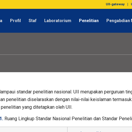
UII-gateway
da
Profil
Staf
Laboratorium
Penelitian
Pengabdian 
melampaui standar penelitian nasional. UII merupakan perguruan t
kan penelitian diselaraskan dengan nilai-nilai keislaman termasuk
 penelitian yang ditetapkan oleh UII.
1.
Ruang Lingkup Standar Nasional Penelitian dan Standar Penelit