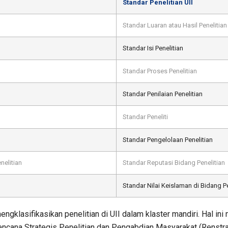
Standar Penelitian UII
Standar Luaran atau Hasil Penelitian
Standar Isi Penelitian
Standar Proses Penelitian
Standar Penilaian Penelitian
Standar Peneliti
Standar Pengelolaan Penelitian
elitian
Standar Reputasi Bidang Penelitian
Standar Nilai Keislaman di Bidang Pe
gklasifikasikan penelitian di UII dalam klaster mandiri. Hal ini
encana Strategis Penelitian dan Pengabdian Masyarakat (Renst