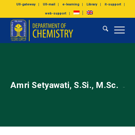
UII-gateway
UII-mail
e-learning
Library
it-support
web-support
Amri Setyawati, S.Si., M.Sc.