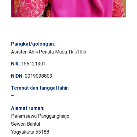
Pangkat/golongan:
Asisten Ahli/Penata Muda Tk.I/III.b
NIK:
156121301
NIDN:
0019098803
Tempat dan tanggal lahir:
–
Alamat rumah:
Pelemsewu Panggungharjo
Sewon Bantul
Yogyakarta 55188