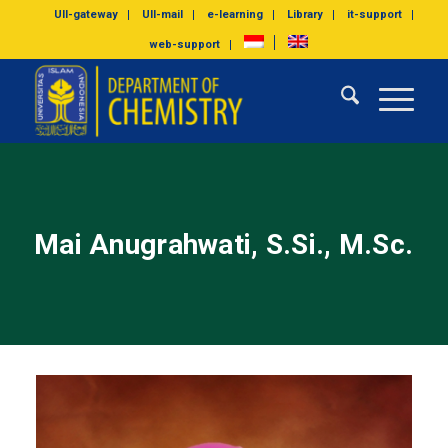
UII-gateway
UII-mail
e-learning
Library
it-support
web-support
Mai Anugrahwati, S.Si., M.Sc.