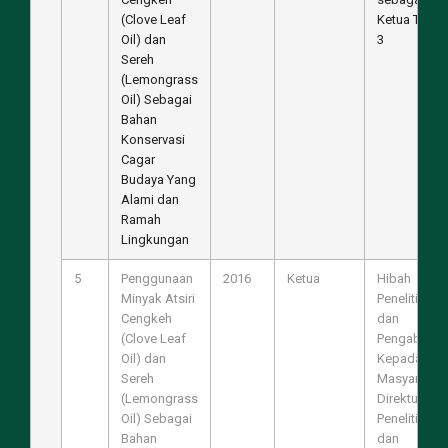
(Clove Leaf
Ketua Tahun
Oil) dan
3
Sereh
(Lemongrass
Oil) Sebagai
Bahan
Konservasi
Cagar
Budaya Yang
Alami dan
Ramah
Lingkungan
5
Penggunaan
2016
Ketua
Hibah
Minyak Atsiri
Penelitian
Cengkeh
dan
(Clove Leaf
Pengabdian
Oil) dan
Kepada
Sereh
Masyarakat,
(Lemongrass
Direktur
Oil) Sebagai
Penelitian
Bahan
dan