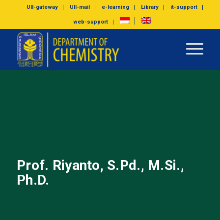
UII-gateway
UII-mail
e-learning
Library
it-support
web-support
Prof. Riyanto, S.Pd., M.Si.,
Ph.D.