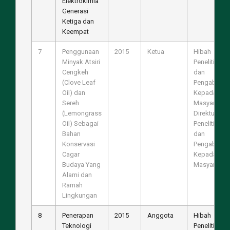
Elektrokimia
Generasi
Ketiga dan
Keempat
7
Penggunaan
2015
Ketua
Hibah
Minyak Atsiri
Penelitian
Cengkeh
dan
(Clove Leaf
Pengabdian
Oil) dan
Kepada
Sereh
Masyarakat,
(Lemongrass
Direktur
Oil) Sebagai
Penelitian
Bahan
dan
Konservasi
Pengabdian
Cagar
Kepada
Budaya Yang
Masyarakat
Alami dan
Ramah
Lingkungan
8
Penerapan
2015
Anggota
Hibah
Teknologi
Penelitian