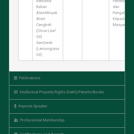
Berbasis
Penelitian
Bahan
dan
AlamMinyak
Pengabdian
Atsiri
Kepada
Cengkeh
Masyarakat
(Clove Leaf
Oil)
danSereh
(Lemongrass
Oil)
Publications
Intellectual Property Rights (HaKI)/Patents/Books
Keynote Speaker
Professional Membership