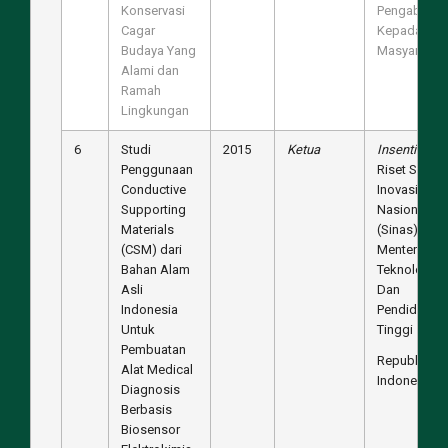
Konservasi
Pengabdian
Cagar
Kepada
Budaya Yang
Masyarakat
Alami dan
Ramah
Lingkungan
6
Studi
2015
Ketua
Insentif
Penggunaan
Riset Siste
Conductive
Inovasi
Supporting
Nasional
Materials
(Sinas),
(CSM) dari
MenteriRiset
Bahan Alam
Teknologi
Asli
Dan
Indonesia
Pendidikan
Untuk
Tinggi
Pembuatan
Republik
Alat Medical
Indonesia
Diagnosis
Berbasis
Biosensor