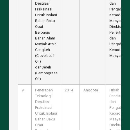
Destilasi
dan
Fraksinasi
Pengabdian
Untuk Isolasi
Kepada
Bahan Baku
Masyarakat,
Obat
Direktur
Berbasis
Penelitian
Bahan Alam
dan
Minyak Atsiri
Pengabdian
Cengkeh
Kepada
(Clove Leaf
Masyarakat
Oil)
danSereh
(Lemongrass
Oil)
9
Penerapan
2014
Anggota
Hibah
Teknologi
Penelitian
Destilasi
dan
Fraksinasi
Pengabdian
Untuk Isolasi
Kepada
Bahan Baku
Masyarakat,
Obat
Direktur