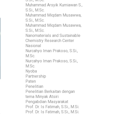
Muhammad Arsyik Kurniawan S.,
S.Si., M.Sc.
Muhammad Miqdam Musawwa,
S.Si., M.Sc.
Muhammad Miqdam Musawwa,
S.Si., M.Sc.
Nanomaterials and Sustainable
Chemistry Research Center
Nasional
Nurcahyo Iman Prakoso, S.Si.,
M.Sc.
Nurcahyo Iman Prakoso, S.Si.,
M.Sc.
Nyoba
Partnership
Paten
Penelitian
Penelitian Berkaitan dengan
tema Minyak Atsiri
Pengabdian Masyarakat
Prof. Dr. Is Fatimah, S.Si., M.Si.
Prof. Dr. Is Fatimah, S.Si., M.Si.