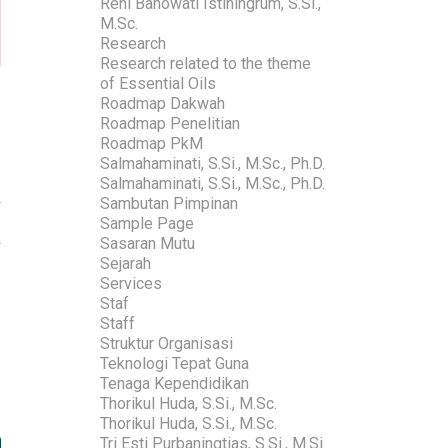
Reni Banowati Istiningrum, S.Si.,
M.Sc.
Research
Research related to the theme
of Essential Oils
Roadmap Dakwah
Roadmap Penelitian
Roadmap PkM
Salmahaminati, S.Si., M.Sc., Ph.D.
Salmahaminati, S.Si., M.Sc., Ph.D.
Sambutan Pimpinan
Sample Page
Sasaran Mutu
Sejarah
Services
Staf
Staff
Struktur Organisasi
Teknologi Tepat Guna
Tenaga Kependidikan
Thorikul Huda, S.Si., M.Sc.
Thorikul Huda, S.Si., M.Sc.
Tri Esti Purbaningtias, S.Si., M.Si.