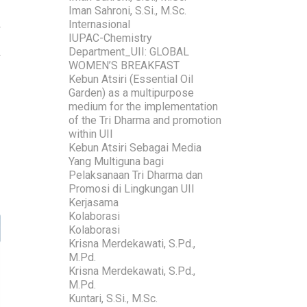
Iman Sahroni, S.Si., M.Sc.
Internasional
IUPAC-Chemistry
Department_UII: GLOBAL
WOMEN’S BREAKFAST
Kebun Atsiri (Essential Oil
Garden) as a multipurpose
medium for the implementation
of the Tri Dharma and promotion
within UII
Kebun Atsiri Sebagai Media
Yang Multiguna bagi
Pelaksanaan Tri Dharma dan
Promosi di Lingkungan UII
Kerjasama
Kolaborasi
Kolaborasi
Krisna Merdekawati, S.Pd.,
M.Pd.
Krisna Merdekawati, S.Pd.,
M.Pd.
Kuntari, S.Si., M.Sc.