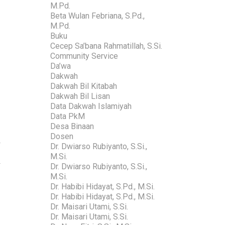
M.Pd.
Beta Wulan Febriana, S.Pd.,
M.Pd.
Buku
Cecep Sa’bana Rahmatillah, S.Si.
Community Service
Da’wa
Dakwah
Dakwah Bil Kitabah
Dakwah Bil Lisan
Data Dakwah Islamiyah
Data PkM
Desa Binaan
Dosen
Dr. Dwiarso Rubiyanto, S.Si.,
M.Si.
Dr. Dwiarso Rubiyanto, S.Si.,
M.Si.
Dr. Habibi Hidayat, S.Pd., M.Si.
Dr. Habibi Hidayat, S.Pd., M.Si.
Dr. Maisari Utami, S.Si.
Dr. Maisari Utami, S.Si.