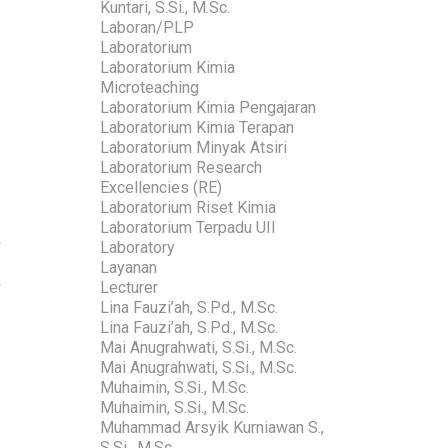
Kuntari, S.Si., M.Sc.
Laboran/PLP
Laboratorium
Laboratorium Kimia
Microteaching
Laboratorium Kimia Pengajaran
Laboratorium Kimia Terapan
Laboratorium Minyak Atsiri
Laboratorium Research
Excellencies (RE)
Laboratorium Riset Kimia
Laboratorium Terpadu UII
Laboratory
Layanan
Lecturer
Lina Fauzi’ah, S.Pd., M.Sc.
Lina Fauzi’ah, S.Pd., M.Sc.
Mai Anugrahwati, S.Si., M.Sc.
Mai Anugrahwati, S.Si., M.Sc.
Muhaimin, S.Si., M.Sc.
Muhaimin, S.Si., M.Sc.
Muhammad Arsyik Kurniawan S.,
S.Si., M.Sc.