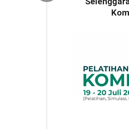
Selenggara
Komp