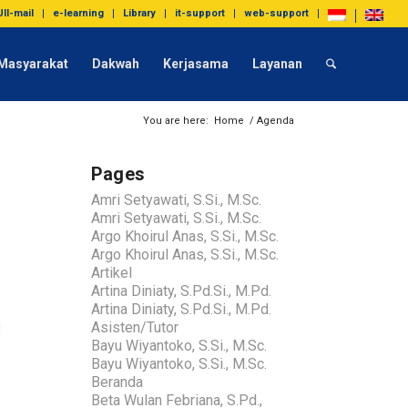
UII-mail
e-learning
Library
it-support
web-support
Masyarakat
Dakwah
Kerjasama
Layanan
You are here:
Home
/
Agenda
Pages
Amri Setyawati, S.Si., M.Sc.
Amri Setyawati, S.Si., M.Sc.
Argo Khoirul Anas, S.Si., M.Sc.
Argo Khoirul Anas, S.Si., M.Sc.
Artikel
Artina Diniaty, S.Pd.Si., M.Pd.
Artina Diniaty, S.Pd.Si., M.Pd.
Asisten/Tutor
Bayu Wiyantoko, S.Si., M.Sc.
Bayu Wiyantoko, S.Si., M.Sc.
Beranda
Beta Wulan Febriana, S.Pd.,