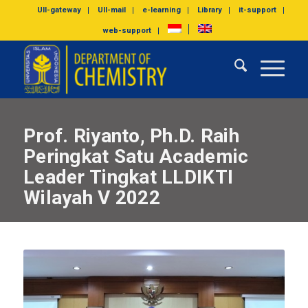
UII-gateway
UII-mail
e-learning
Library
it-support
web-support
Prof. Riyanto, Ph.D. Raih
Peringkat Satu Academic
Leader Tingkat LLDIKTI
Wilayah V 2022